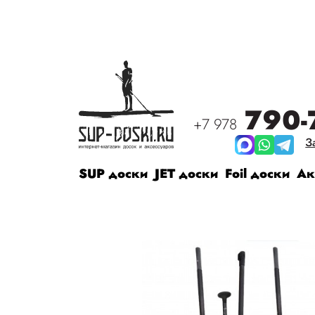
790-
+7 978
З
SUP доски
JET доски
Foil доски
Ак