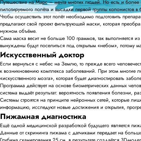
Путешествие на Марс – мечта многих людей. Но есть и боле
пилотируемого полёта и высадки первой группы колонистов в 
Чтобы осуществить этот полёт необходимо подготовить препар
предлагают свой проект фильтрующей маски, которая преобраз
нужном объёме.
Сама маска весит не больше 100 граммов, так выполняется и
вынуждены будут поселиться под открытым «небом», потому м
Искусственный доктор
Если вернуться с небес на Землю, то прежде всего человечес
к возникновению комплекса заболеваний. При этом многие л
«искусственного мозга», которая будет диагностировать забо
Программа действует на основе биометрических данных челове
система выдаёт результат: вероятность появления болезни, 
Системы строятся на принципе нейронных сетей, которые ли
информацию, исследуют новые достижения и открытия, прогре
Пижамная диагностика
Ещё одной медицинской разработкой будущего является пижа
Данные от скрининга пижама с датчиками передает на большо
Глубина сканирования 25 см, в результате создаётся 3D-моде