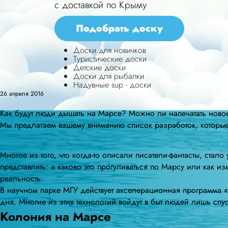
с доставкой по Крыму
Подобрать доску
Доски для новичков
Туристические доски
Детские доски
Доски для рыбалки
Надувные sup - доски
26 апреля 2016
Как будут люди дышать на Марсе? Можно ли напечатать новое
Мы предлагаем вашему вниманию список разработок, которые 
Многое из того, что когда-то описали писатели-фантасты, ста
представлять: а каково это прогуливаться по Марсу или как 
реальность.
В научном парке МГУ действует акселерационная программа «
дня. Многие из этих технологий войдут в быт людей лишь спу
Колония на Марсе