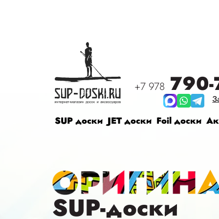
790-
+7 978
З
SUP доски
JET доски
Foil доски
Ак
SUP-доски