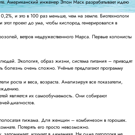
ете. Американский инженер Элон Маск разрабатывает идею
0,2%, и это в 100 раз меньше, чем на земле. Биотехнологи
 этот проект до ума, чтобы кислород генерировался в
эрозолей, ветров недружественного Марса. Первые колонисты
 людей. Экология, образ жизни, система питания – приводят
ь болезнь очень сложно. Учёные предлагают программу
ели роста и веса, возраста. Анализируя все показатели,
реждению.
тей является их самообучаемость. Они собирают
ачей-диагностов.
о полосатая пижама. Для женщин – комбинезон в горошек.
омнате. Потерять его просто невозможно.
 запоминает, изучает в динамике. Ни одна патология не