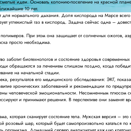
е смелые идеи. Основать колонию-поселение на красной план
ближайшие 10 лет.
ат для нормального дыхания. Доля кислорода на Марсе всего 
ует углекислый газ в кислород. Задача сейчас одна – довести
з полимеров. При этом она защищает от солнечных ожогов, а
аска просто необходима.
тво заботит биотехнологов и состояние здоровья современных
юди обращаются за лечением слишком поздно, когда победит
левание на начальной стадии.
ка, результатов его медицинского обследования: ЭКГ, показат
развитие хронических заболеваний и рекомендации по предуп
шены человеческой эмоциональности. Несомненным плюсом се
ссируют и принимают решения. В перспективе они заменят вр
ма, которая сканирует состояние тела. Мужская версия – эт
й розовый шар, который будет самопроизвольно кататься по к
ль организма. Домашний сервер анализирует каждую клеточку,