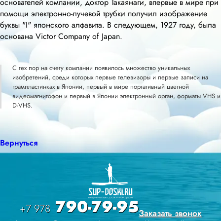
основателей компании, доктор Такаянаги, впервые в мире при
помощи электронно-лучевой трубки получил изображение
буквы "I" японского алфавита. В следующем, 1927 году, была
основана Victor Company of Japan.
С тех пор на счету компании появилось множество уникальных
изобретений, среди которых первые телевизоры и первые записи на
грампластинках в Японии, первый в мире портативный цветной
видеомагнитофон и первый в Японии электронный орган, форматы VHS и
D-VHS.
Вернуться
790-79-95
+7 978
Заказать звонок